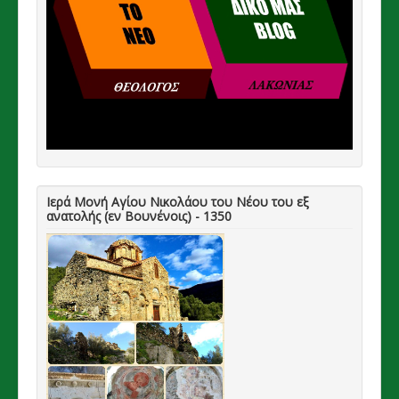
Ιερά Μονή Αγίου Νικολάου του Νέου του εξ
ανατολής (εν Βουνένοις) - 1350