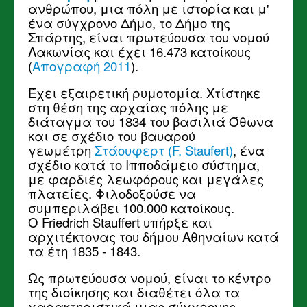
ανθρώπου, μια πόλη με ιστορία και μ'
ένα σύγχρονο Δήμο, το Δήμο της
Σπάρτης, είναι πρωτεύουσα του νομού
Λακωνίας και έχει 16.473 κατοίκους
(
Απογραφή 2011
).
Έχει εξαιρετική ρυμοτομία. Χτίστηκε
στη θέση της αρχαίας πόλης με
διάταγμα του 1834 του βασιλιά Όθωνα
και σε σχέδιο του βαυαρού
γεωμέτρη
Στάουφερτ (F. Staufert)
, ένα
σχέδιο κατά το Ιπποδάμειο σύστημα,
με φαρδιές λεωφόρους και μεγάλες
πλατείες. Φιλοδοξούσε να
συμπεριλάβει 100.000 κατοίκους.
Ο Friedrich Stauffert υπήρξε και
αρχιτέκτονας του δήμου Αθηναίων κατά
τα
έτη 1835 - 1843.
Ως πρωτεύουσα νομού, είναι το κέντρο
της διοίκησης και διαθέτει όλα τα
χαρακτηριστικά μιας σύγχρονης