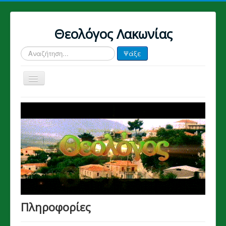
Θεολόγος Λακωνίας
Αναζήτηση
Ψάξε
Εναλλαγή
πλοήγησης
Πληροφορίες
Καλώς ήρθατε
Ο Πάρνωνας
Το οικοσύστημα του Πάρνωνα
Το ελαιόλαδο
Ιστορία της Λακωνίας
Πληροφορίες