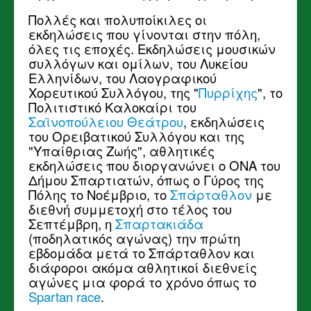
Πολλές και πολυποίκιλες οι
εκδηλώσεις που γίνονται στην πόλη,
όλες τις εποχές. Εκδηλώσεις μουσικών
συλλόγων και ομίλων, του Λυκείου
Ελληνίδων, του Λαογραφικού
Χορευτικού Συλλόγου, της "
Πυρρίχης
", το
Πολιτιστικό Καλοκαίρι του
Σαϊνοπούλειου Θεάτρου
, εκδηλώσεις
του Ορειβατικού Συλλόγου και της
"Υπαίθριας Ζωής", αθλητικές
εκδηλώσεις που διοργανώνει ο ΟΝΑ του
Δήμου Σπαρτιατών, όπως ο Γύρος της
Πόλης το Νοέμβριο, το
Σπάρταθλον
με
διεθνή συμμετοχή στο τέλος του
Σεπτέμβρη, η
Σπαρτακιάδα
(ποδηλατικός αγώνας) την πρώτη
εβδομάδα μετά το Σπάρταθλον και
διάφοροι ακόμα αθλητικοί διεθνείς
αγώνες μια φορά το χρόνο όπως το
Spartan race
.